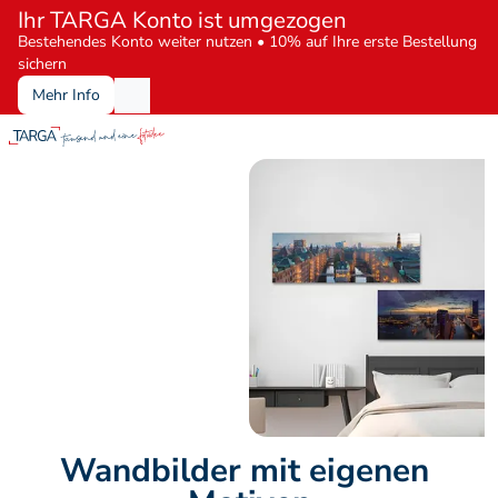
Ihr TARGA Konto ist umgezogen
Bestehendes Konto weiter nutzen • 10% auf Ihre erste Bestellung 
sichern
Mehr Info
Wandbilder mit eigenen 