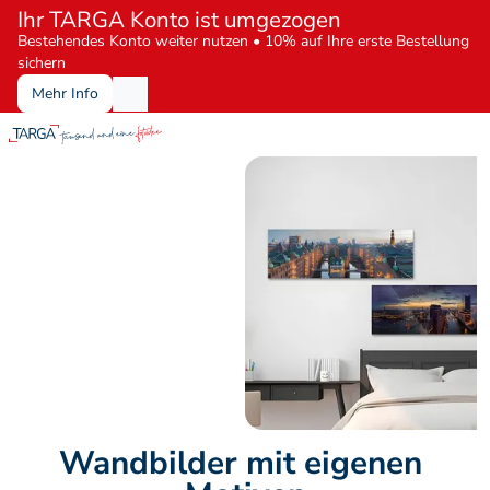
Ihr TARGA Konto ist umgezogen
Bestehendes Konto weiter nutzen • 10% auf Ihre erste Bestellung 
sichern
Mehr Info
Wandbilder mit eigenen 