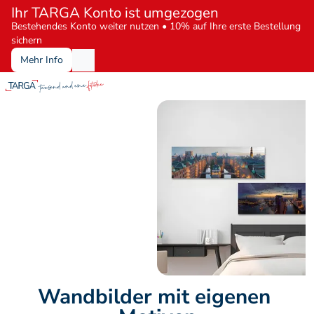
Ihr TARGA Konto ist umgezogen
Bestehendes Konto weiter nutzen • 10% auf Ihre erste Bestellung 
sichern
Mehr Info
Wandbilder mit eigenen 