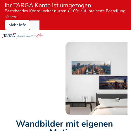
Ihr TARGA Konto ist umgezogen
Bestehendes Konto weiter nutzen • 10% auf Ihre erste Bestellung 
sichern
Mehr Info
Wandbilder mit eigenen 