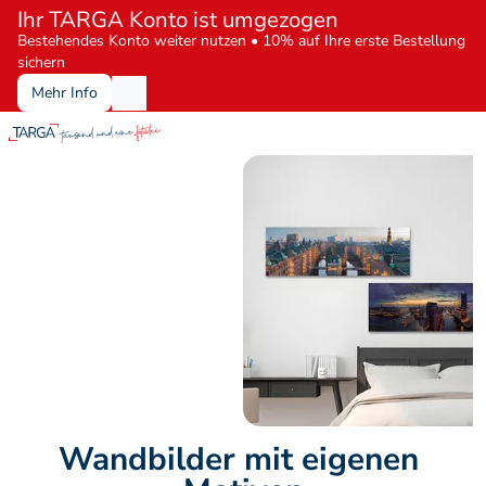
Ihr TARGA Konto ist umgezogen
Bestehendes Konto weiter nutzen • 10% auf Ihre erste Bestellung 
sichern
Mehr Info
Wandbilder mit eigenen 