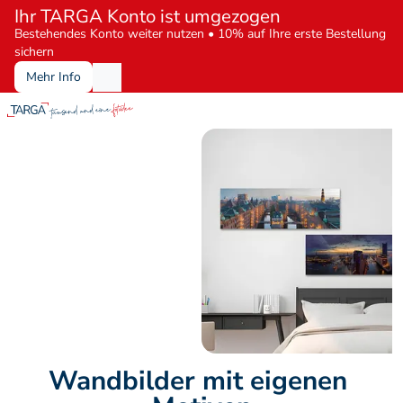
Ihr TARGA Konto ist umgezogen
Bestehendes Konto weiter nutzen • 10% auf Ihre erste Bestellung 
sichern
Mehr Info
Wandbilder mit eigenen 