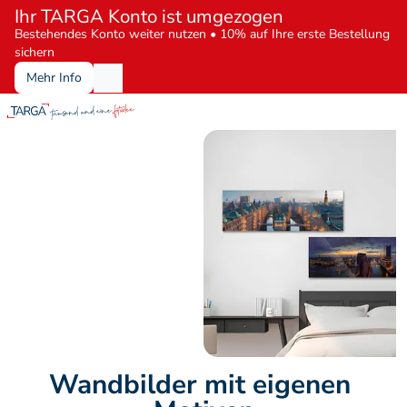
Ihr TARGA Konto ist umgezogen
Bestehendes Konto weiter nutzen • 10% auf Ihre erste Bestellung 
sichern
Mehr Info
Wandbilder mit eigenen 