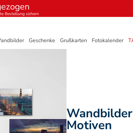
gezogen
te Bestellung sichern
andbilder
Geschenke
Grußkarten
Fotokalender
T
Wandbilder 
Motiven