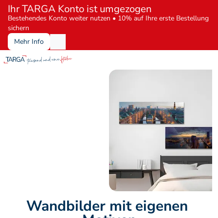
Ihr TARGA Konto ist umgezogen
Bestehendes Konto weiter nutzen • 10% auf Ihre erste Bestellung 
sichern
Mehr Info
Wandbilder mit eigenen 