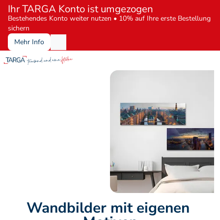
Ihr TARGA Konto ist umgezogen
Bestehendes Konto weiter nutzen • 10% auf Ihre erste Bestellung 
sichern
Mehr Info
Wandbilder mit eigenen 