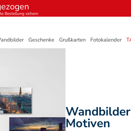
gezogen
te Bestellung sichern
andbilder
Geschenke
Grußkarten
Fotokalender
T
Wandbilder 
Motiven