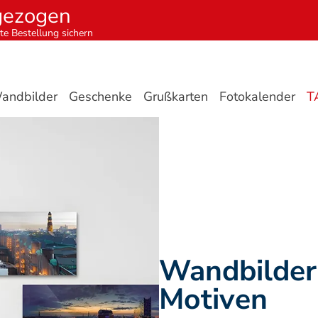
gezogen
te Bestellung sichern
andbilder
Geschenke
Grußkarten
Fotokalender
T
Wandbilder 
Motiven