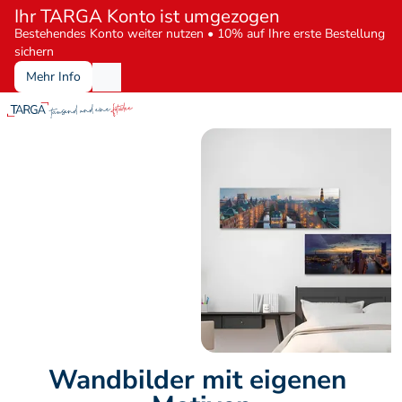
Ihr TARGA Konto ist umgezogen
Bestehendes Konto weiter nutzen • 10% auf Ihre erste Bestellung 
sichern
Mehr Info
Wandbilder mit eigenen 