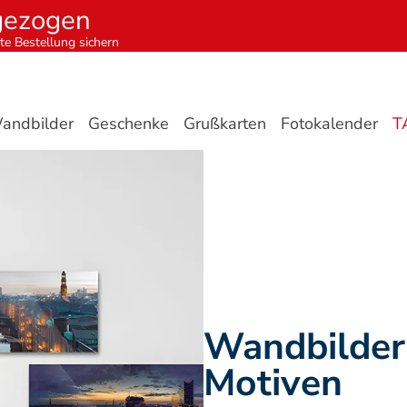
gezogen
te Bestellung sichern
andbilder
Geschenke
Grußkarten
Fotokalender
T
Wandbilder 
Motiven