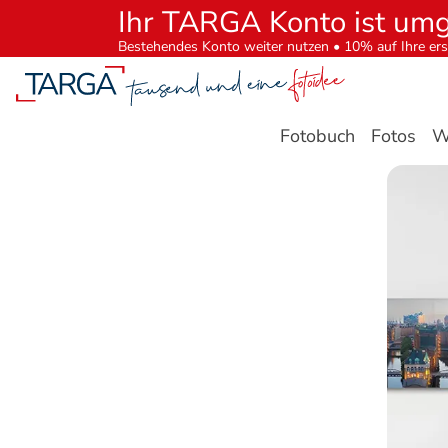
Ihr TARGA Konto ist um
Bestehendes Konto weiter nutzen • 10% auf Ihre ers
Fotobuch
Fotos
W