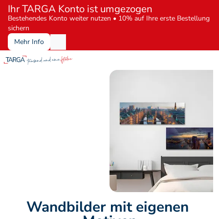
Ihr TARGA Konto ist umgezogen
Bestehendes Konto weiter nutzen • 10% auf Ihre erste Bestellung 
sichern
Mehr Info
Wandbilder mit eigenen 