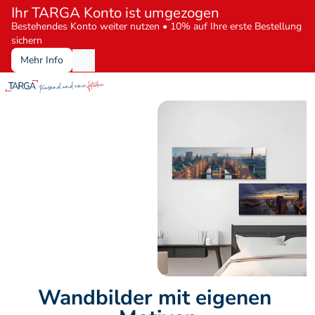
Ihr TARGA Konto ist umgezogen
Bestehendes Konto weiter nutzen • 10% auf Ihre erste Bestellung 
sichern
Mehr Info
Wandbilder mit eigenen 