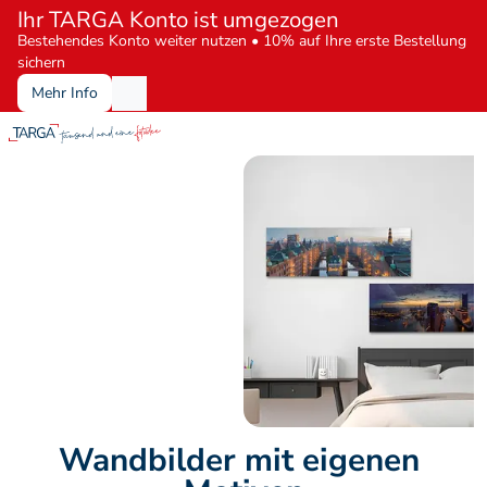
Ihr TARGA Konto ist umgezogen
Bestehendes Konto weiter nutzen • 10% auf Ihre erste Bestellung 
sichern
Mehr Info
Wandbilder mit eigenen 