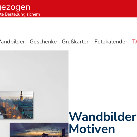
gezogen
te Bestellung sichern
andbilder
Geschenke
Grußkarten
Fotokalender
T
Wandbilder 
Motiven