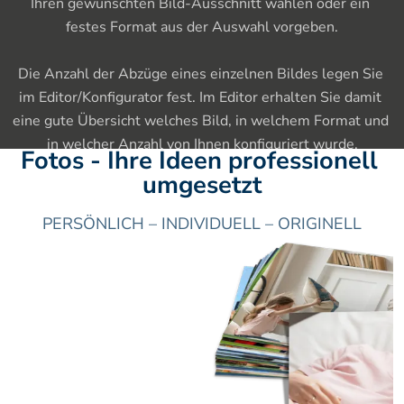
Ihren gewünschten Bild-Ausschnitt wählen oder ein 
festes Format aus der Auswahl vorgeben.

Die Anzahl der Abzüge eines einzelnen Bildes legen Sie 
im Editor/Konfigurator fest. Im Editor erhalten Sie damit 
eine gute Übersicht welches Bild, in welchem Format und 
in welcher Anzahl von Ihnen konfiguriert wurde.
Fotos - Ihre Ideen professionell 
umgesetzt
PERSÖNLICH – INDIVIDUELL – ORIGINELL