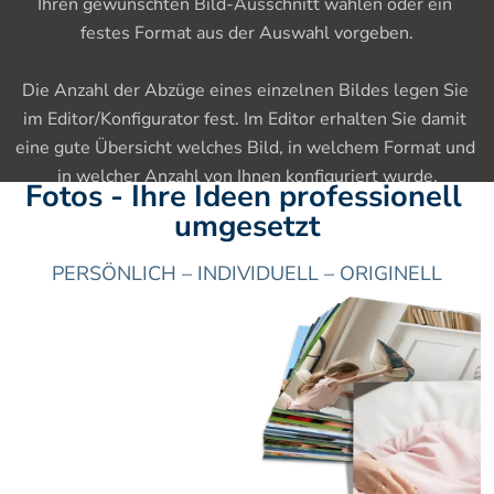
Ihren gewünschten Bild-Ausschnitt wählen oder ein 
festes Format aus der Auswahl vorgeben.

Die Anzahl der Abzüge eines einzelnen Bildes legen Sie 
im Editor/Konfigurator fest. Im Editor erhalten Sie damit 
eine gute Übersicht welches Bild, in welchem Format und 
in welcher Anzahl von Ihnen konfiguriert wurde.
Fotos - Ihre Ideen professionell 
umgesetzt
PERSÖNLICH – INDIVIDUELL – ORIGINELL