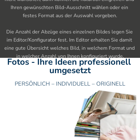
Ihren gewünschten Bild-Ausschnitt wählen oder ein 
festes Format aus der Auswahl vorgeben.

Die Anzahl der Abzüge eines einzelnen Bildes legen Sie 
im Editor/Konfigurator fest. Im Editor erhalten Sie damit 
eine gute Übersicht welches Bild, in welchem Format und 
in welcher Anzahl von Ihnen konfiguriert wurde.
Fotos - Ihre Ideen professionell 
umgesetzt
PERSÖNLICH – INDIVIDUELL – ORIGINELL