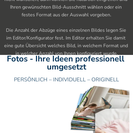
Ihren gewünschten Bild-Ausschnitt wählen oder ein 
festes Format aus der Auswahl vorgeben.

Die Anzahl der Abzüge eines einzelnen Bildes legen Sie 
im Editor/Konfigurator fest. Im Editor erhalten Sie damit 
eine gute Übersicht welches Bild, in welchem Format und 
in welcher Anzahl von Ihnen konfiguriert wurde.
Fotos - Ihre Ideen professionell 
umgesetzt
PERSÖNLICH – INDIVIDUELL – ORIGINELL