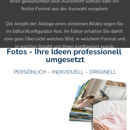
Ihren gewünschten Bild-Ausschnitt wählen oder ein 
festes Format aus der Auswahl vorgeben.

Die Anzahl der Abzüge eines einzelnen Bildes legen Sie 
im Editor/Konfigurator fest. Im Editor erhalten Sie damit 
eine gute Übersicht welches Bild, in welchem Format und 
in welcher Anzahl von Ihnen konfiguriert wurde.
Fotos - Ihre Ideen professionell 
umgesetzt
PERSÖNLICH – INDIVIDUELL – ORIGINELL