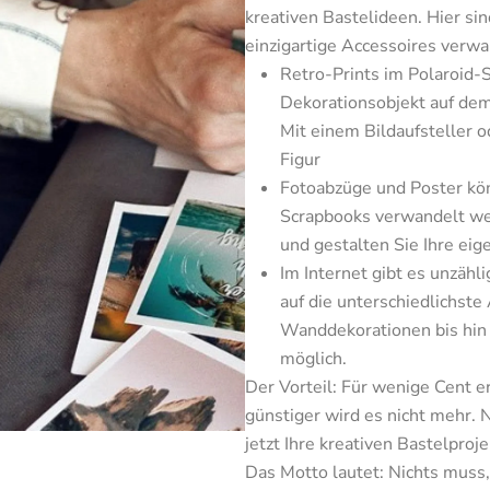
kreativen Bastelideen. Hier sin
einzigartige Accessoires verw
Retro-Prints im Polaroid-St
Dekorationsobjekt auf dem
Mit einem Bildaufsteller o
Figur
Fotoabzüge und Poster könn
Scrapbooks verwandelt werd
und gestalten Sie Ihre ei
Im Internet gibt es unzähl
auf die unterschiedlichst
Wanddekorationen bis hin z
möglich.
Der Vorteil: Für wenige Cent e
günstiger wird es nicht mehr. 
jetzt Ihre kreativen Bastelprojek
Das Motto lautet: Nichts muss,