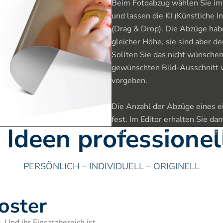
Beim Fotoabzug wählen Sie im 
und lassen die KI (Künstliche I
(Drag & Drop). Die Abzüge habe
gleicher Höhe, sie sind aber 
Sollten Sie das nicht wünschen,
gewünschten Bild-Ausschnitt w
vorgeben.

Die Anzahl der Abzüge eines ei
fest. Im Editor erhalten Sie dam
e Ideen professione
welchem Format und in welcher
PERSÖNLICH – INDIVIDUELL – ORIGINELL
oster
 Und ihr Einsatzbereich ist 