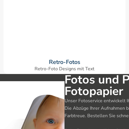
Retro-Fotos
Retro-Foto Designs mit Text
Fotos und P
Fotopapier
Unser Fotoservice entwickelt Ih
Die Abzüge Ihrer Aufnahmen bes
Farbtreue. Bestellen Sie schnel