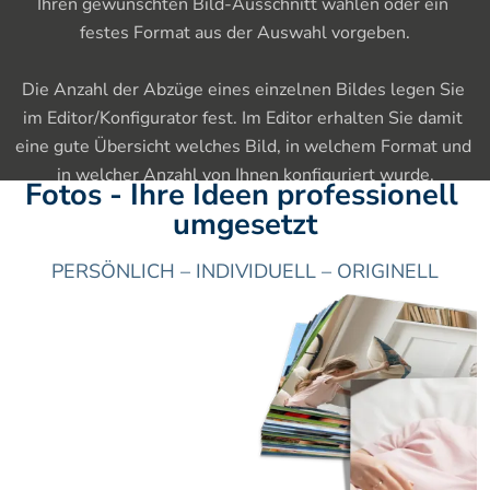
Ihren gewünschten Bild-Ausschnitt wählen oder ein 
festes Format aus der Auswahl vorgeben.

Die Anzahl der Abzüge eines einzelnen Bildes legen Sie 
im Editor/Konfigurator fest. Im Editor erhalten Sie damit 
eine gute Übersicht welches Bild, in welchem Format und 
in welcher Anzahl von Ihnen konfiguriert wurde.
Fotos - Ihre Ideen professionell 
umgesetzt
PERSÖNLICH – INDIVIDUELL – ORIGINELL