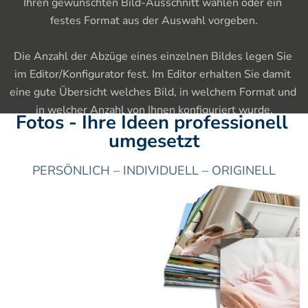
Ihren gewünschten Bild-Ausschnitt wählen oder ein 
festes Format aus der Auswahl vorgeben.

Die Anzahl der Abzüge eines einzelnen Bildes legen Sie 
im Editor/Konfigurator fest. Im Editor erhalten Sie damit 
eine gute Übersicht welches Bild, in welchem Format und 
in welcher Anzahl von Ihnen konfiguriert wurde.
Fotos - Ihre Ideen professionell 
umgesetzt
PERSÖNLICH – INDIVIDUELL – ORIGINELL