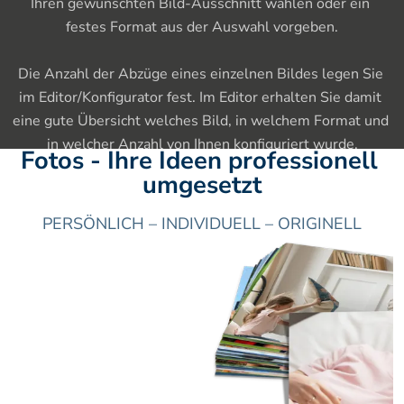
Ihren gewünschten Bild-Ausschnitt wählen oder ein 
festes Format aus der Auswahl vorgeben.

Die Anzahl der Abzüge eines einzelnen Bildes legen Sie 
im Editor/Konfigurator fest. Im Editor erhalten Sie damit 
eine gute Übersicht welches Bild, in welchem Format und 
in welcher Anzahl von Ihnen konfiguriert wurde.
Fotos - Ihre Ideen professionell 
umgesetzt
PERSÖNLICH – INDIVIDUELL – ORIGINELL