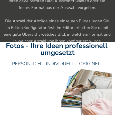
Ihren gewünschten Bild-Ausschnitt wählen oder ein 
festes Format aus der Auswahl vorgeben.

Die Anzahl der Abzüge eines einzelnen Bildes legen Sie 
im Editor/Konfigurator fest. Im Editor erhalten Sie damit 
eine gute Übersicht welches Bild, in welchem Format und 
in welcher Anzahl von Ihnen konfiguriert wurde.
Fotos - Ihre Ideen professionell 
umgesetzt
PERSÖNLICH – INDIVIDUELL – ORIGINELL