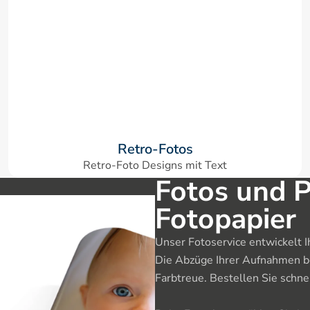
Retro-Fotos
Retro-Foto Designs mit Text
Fotos und P
Fotopapier
Unser Fotoservice entwickelt Ih
Die Abzüge Ihrer Aufnahmen bes
Farbtreue. Bestellen Sie schnel