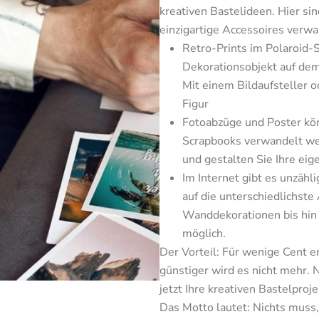
kreativen Bastelideen. Hier sin
einzigartige Accessoires verw
Retro-Prints im Polaroid-St
Dekorationsobjekt auf dem
Mit einem Bildaufsteller o
Figur
Fotoabzüge und Poster könn
Scrapbooks verwandelt werd
und gestalten Sie Ihre ei
Im Internet gibt es unzähl
auf die unterschiedlichst
Wanddekorationen bis hin z
möglich.
Der Vorteil: Für wenige Cent e
günstiger wird es nicht mehr. 
jetzt Ihre kreativen Bastelprojek
Das Motto lautet: Nichts muss,