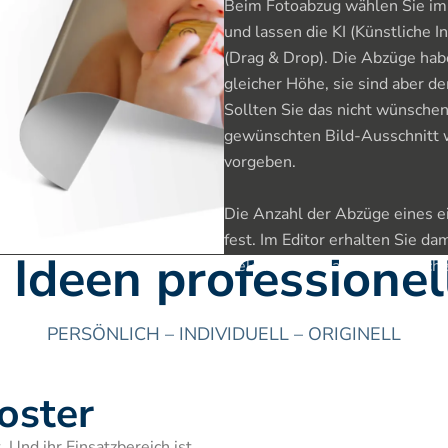
Beim Fotoabzug wählen Sie im 
und lassen die KI (Künstliche I
(Drag & Drop). Die Abzüge habe
gleicher Höhe, sie sind aber 
Sollten Sie das nicht wünschen,
gewünschten Bild-Ausschnitt w
vorgeben.

Die Anzahl der Abzüge eines ei
fest. Im Editor erhalten Sie dam
e Ideen professione
welchem Format und in welcher
PERSÖNLICH – INDIVIDUELL – ORIGINELL
oster
 Und ihr Einsatzbereich ist 