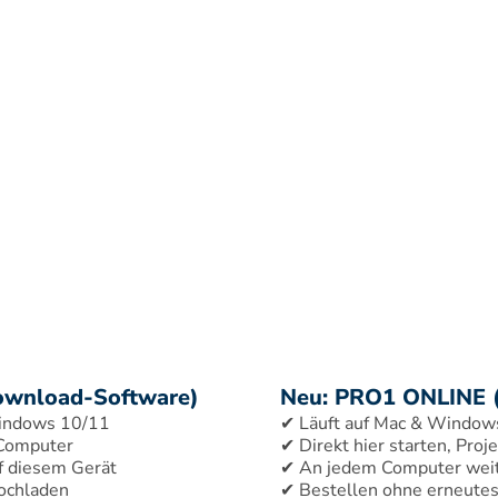
ownload-Software)
Neu: PRO1 ONLINE 
indows 10/11 
✔ Läuft auf Mac & Windows 
 Computer 
✔ Direkt hier starten, Proj
f diesem Gerät 
✔ An jedem Computer weite
✔ Bestellen ohne erneute