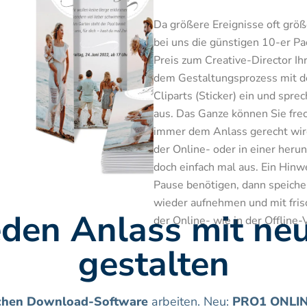
Da größere Ereignisse oft größe
bei uns die günstigen 10-er P
Preis zum Creative-Director Ih
dem Gestaltungsprozess mit dem 
Cliparts (Sticker) ein und sprec
aus. Das Ganze können Sie frech
immer dem Anlass gerecht wird 
der Online- oder in einer herun
doch einfach mal aus. Ein Hinwe
Pause benötigen, dann speichern
wieder aufnehmen und mit fris
eden Anlass mit neu
der Online- wie in der Offline-
gestalten
schen Download-Software
 arbeiten. Neu: 
PRO1 ONLI