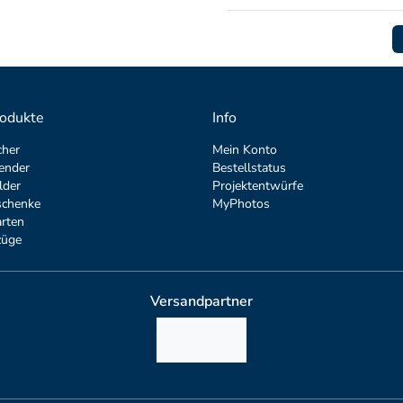
odukte
Info
cher
Mein Konto
ender
Bestellstatus
lder
Projektentwürfe
schenke
MyPhotos
rten
züge
Versandpartner