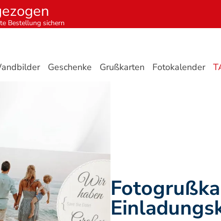
gezogen
te Bestellung sichern
andbilder
Geschenke
Grußkarten
Fotokalender
T
Fotogrußkar
Einladungs