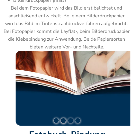
Bilderdruckpapier (matt)
Bei dem Fotopapier wird das Bild erst belichtet und 
anschließend entwickelt. Bei einem Bilderdruckpapier 
wird das Bild im Tintenstrahldruckverfahren aufgebracht. 
Bei Fotopapier kommt die Layflat-, beim Bilderdruckpapier 
die Klebebindung zur Anwendung. Beide Papiersorten 
bieten weitere Vor- und Nachteile.