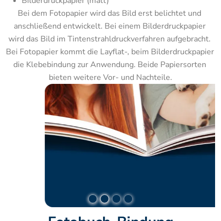
Bilderdruckpapier (matt)
Bei dem Fotopapier wird das Bild erst belichtet und 
anschließend entwickelt. Bei einem Bilderdruckpapier 
wird das Bild im Tintenstrahldruckverfahren aufgebracht. 
Bei Fotopapier kommt die Layflat-, beim Bilderdruckpapier 
die Klebebindung zur Anwendung. Beide Papiersorten 
bieten weitere Vor- und Nachteile.