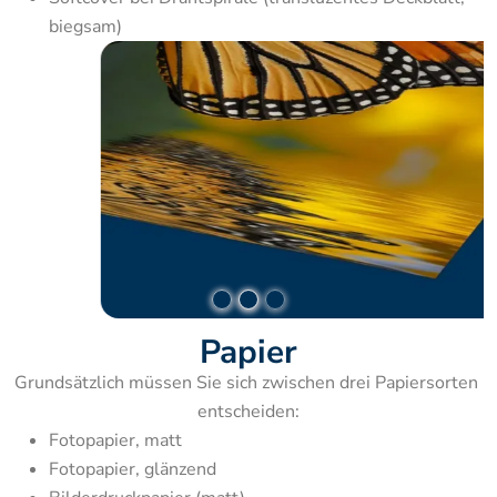
biegsam)
Papier
Grundsätzlich müssen Sie sich zwischen drei Papiersorten 
entscheiden:
Fotopapier, matt
Fotopapier, glänzend